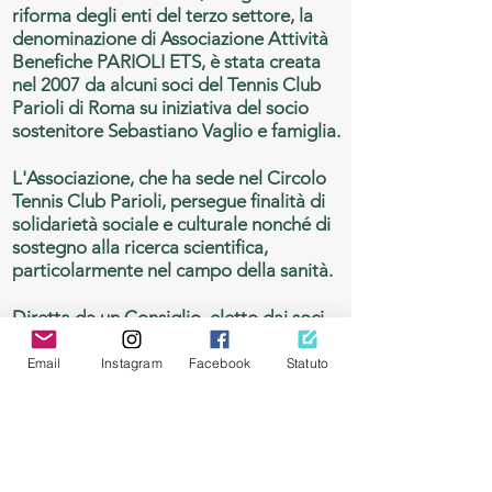
riforma degli enti del terzo settore, la
denominazione di Associazione Attività
Benefiche PARIOLI ETS, è stata creata
nel 2007 da alcuni soci del Tennis Club
Parioli di Roma su iniziativa del socio
sostenitore Sebastiano Vaglio e famiglia.
L'Associazione, che ha sede nel Circolo
Tennis Club Parioli, persegue finalità di
solidarietà sociale e culturale nonché di
sostegno alla ricerca scientifica,
particolarmente nel campo della sanità.
Diretta da un Consiglio, eletto dai soci
partecipanti, e formato Presidente,
Vicepresidente e otto Consiglieri.
Email
Instagram
Facebook
Statuto
I soci possono essere ordinari o
sostenitori anche attraverso un
contributo simbolico.
L'Associazione realizza iniziative,